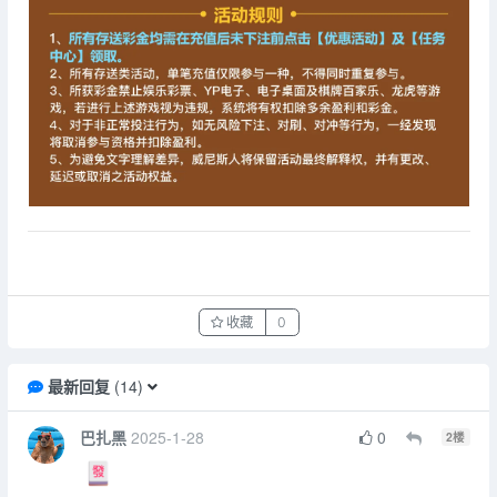
收藏
0
最新回复
(
14
)
巴扎黑
2025-1-28
0
2
楼