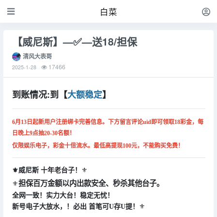
白菜
【威尼斯】—✅—送18/担保
清风大表哥
17466
2025-1-28
到账情况:到【
大额稳定
】
6月13日起新用户注册绑卡完善信息。下方留言评论uid即可领取18彩金，每
日晚上9点抽20-30名额！
仅限娱乐电子，彩金十倍流水。最低高提现100元，不能购买免费！
⚜️威尼斯 十年老台子！
⚜️
担保百万金额以内出款安全、秒杀其他台子。
⚜️
全网一致！实力大台！稳定无忧！
新号电子大放水，！必出 首
笔可U存U提！
⚜️