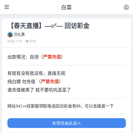
白菜
【春天直播】—✅— 回访彩金
巴扎黑
916
2025-7-31
出款情况：自测（
严禁充值
）
有就有没有就没有，直接无视
纯白嫖 勿充值 （
严禁充值
）
谁充值被黑了 就不要叽叽歪歪了
网址943.tv找客服领取电话回访彩金有88，可以去碰瓷一下
本项目由此进入