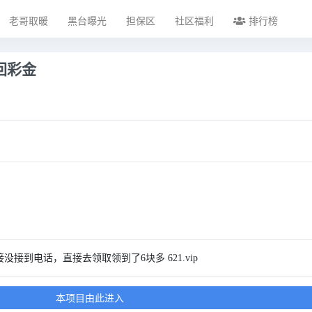
老哥取暖
黑台曝光
担保区
社区福利
排行榜
回彩金
接到电话，直接去领取领到了6块多 621.vip
本项目由此进入