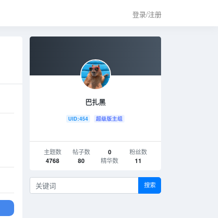
登录/注册
巴扎黑
UID:454
超级版主组
主题数
帖子数
0
粉丝数
4768
80
精华数
11
搜索