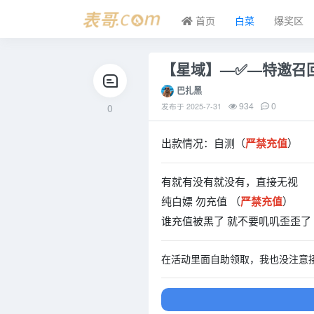
首页
白菜
爆奖区
【星域】—✅—特邀召
巴扎黑
934
0
0
发布于
2025-7-31
出款情况：自测（
严禁充值
）
有就有没有就没有，直接无视
纯白嫖 勿充值 （
严禁充值
）
谁充值被黑了 就不要叽叽歪歪了
在活动里面自助领取，我也没注意接没