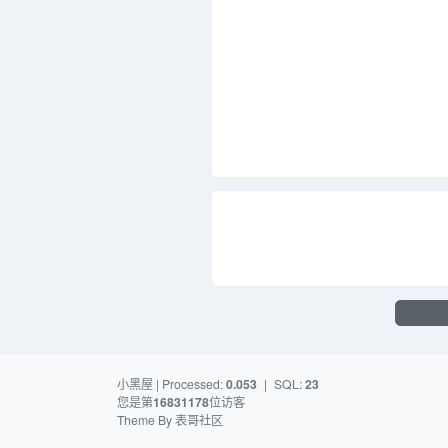
小黑屋
| Processed:
0.053
|
SQL:
23
您是第
16831178
位访客
Theme By
表哥社区