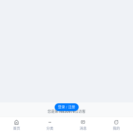
登录 / 注册
您是第
16830976
位访客
请先登录后发表评论！
首页
分类
消息
我的