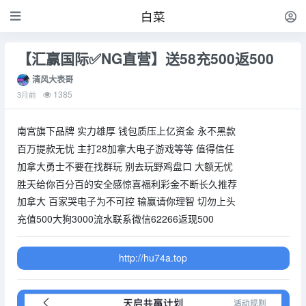
白菜
【汇赢国际✅NG直营】送58充500返500
清风大表哥
1385
3月前
南宫旗下品牌 实力雄厚 钱包质压上亿资金 永不黑款
百万提款无忧 主打28加拿大电子游戏等等 值得信任
加拿大勇士不要在找群玩 别去玩野鸡盘口 大额无忧
胜天给你百分百的安全感惊喜福利彩金不断长久推荐
加拿大 百家哭电子为不可控 输赢请你理智 切勿上头
充值500大狗3000流水联系微信62266返现500
http://hu74a.top