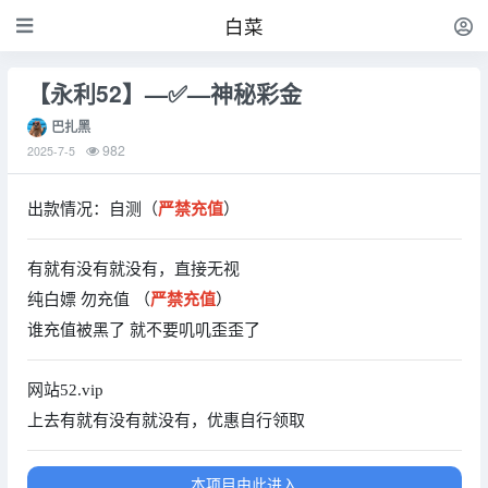
白菜
【永利52】—✅—神秘彩金
巴扎黑
982
2025-7-5
出款情况：自测（
严禁充值
）
有就有没有就没有，直接无视
纯白嫖 勿充值 （
严禁充值
）
谁充值被黑了 就不要叽叽歪歪了
网站52.vip
上去有就有没有就没有，优惠自行领取
本项目由此进入