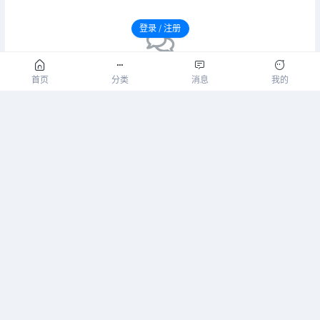
登录 / 注册
暂无评论
请先登录后发表评论！
首页
分类
消息
我的
请先登录后发表评论！
登录
注册
返回
小黑屋
| Processed:
0.061
|
SQL:
23
您是第
16835232
位访客
Theme By
表哥社区