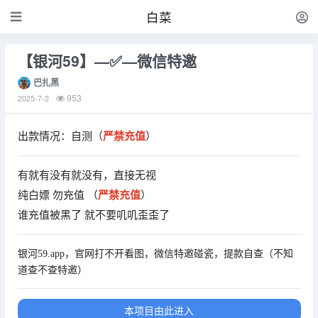
白菜
【银河59】—✅—微信特邀
巴扎黑
953
2025-7-2
出款情况：自测（
严禁充值
）
有就有没有就没有，直接无视
纯白嫖 勿充值 （
严禁充值
）
谁充值被黑了 就不要叽叽歪歪了
银河59.app，官网打不开看图，微信特邀碰瓷，提款自查（不知
道查不查特邀）
本项目由此进入