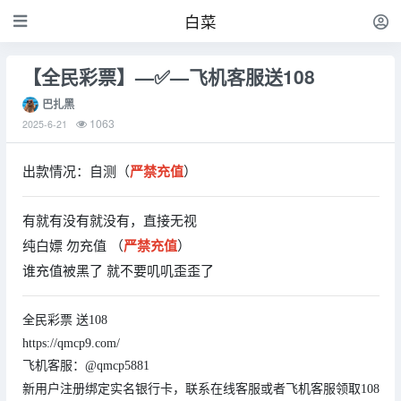
白菜
【全民彩票】—✅—飞机客服送108
巴扎黑
1063
2025-6-21
出款情况：自测（
严禁充值
）
有就有没有就没有，直接无视
纯白嫖 勿充值 （
严禁充值
）
谁充值被黑了 就不要叽叽歪歪了
全民彩票 送108
https://qmcp9.com/
飞机客服：@qmcp5881
新用户注册绑定实名银行卡，联系在线客服或者飞机客服领取108