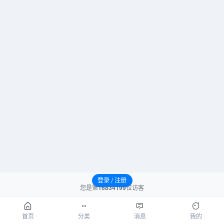
登录 / 注册
您是第
16834199
位访客
请先登录后发表评论！
首页
分类
消息
我的