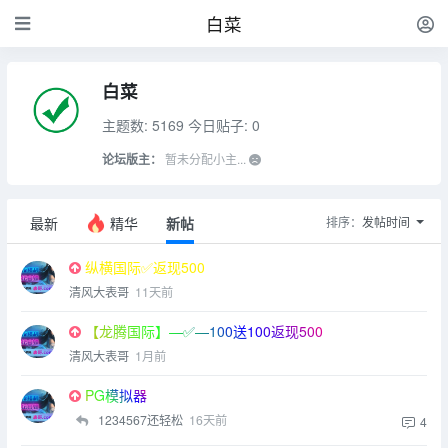
白菜
白菜
主题数: 5169
今日贴子: 0
论坛版主：
暂未分配小主...
最新
精华
新帖
排序：
发帖时间
纵横国际✅返现500
清风大表哥
11天前
【龙腾国际】—✅—100送100返现500
清风大表哥
1月前
PG模拟器
1234567还轻松
16天前
4